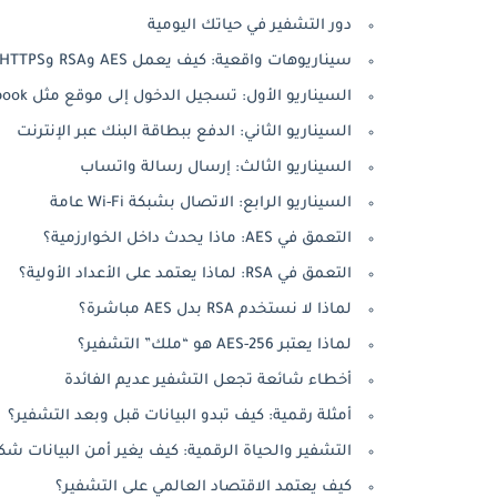
دور التشفير في حياتك اليومية
سيناريوهات واقعية: كيف يعمل AES وRSA وHTTPS في حياتك اليومية؟
السيناريو الأول: تسجيل الدخول إلى موقع مثل Facebook
السيناريو الثاني: الدفع ببطاقة البنك عبر الإنترنت
السيناريو الثالث: إرسال رسالة واتساب
السيناريو الرابع: الاتصال بشبكة Wi-Fi عامة
التعمق في AES: ماذا يحدث داخل الخوارزمية؟
التعمق في RSA: لماذا يعتمد على الأعداد الأولية؟
لماذا لا نستخدم RSA بدل AES مباشرة؟
لماذا يعتبر AES-256 هو “ملك” التشفير؟
أخطاء شائعة تجعل التشفير عديم الفائدة
أمثلة رقمية: كيف تبدو البيانات قبل وبعد التشفير؟
التشفير والحياة الرقمية: كيف يغير أمن البيانات شك
كيف يعتمد الاقتصاد العالمي على التشفير؟