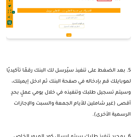
5. بعد الضغط على تنفيذ سيُرسل لك البنك رقمًا تأكيديًا
لموبايلك قم بإدخاله في صفحة البنك ثم ادخل إيميلك،
وسيتم تسجيل طلبك وتنفيذه في خلال يومي عملٍ بحدٍ
أقصى (غير شاملين للأيام الجمعة والسبت والإجازات
الرسمية الأخرى).
6. بمجرد تنفيذ طلبك سيتم إرسال كود المرور الخاص